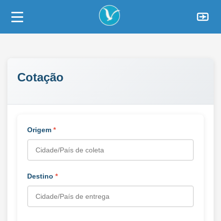
Pular
Menu Principal
para
o
conteúdo
Cotação
Origem
*
Destino
*